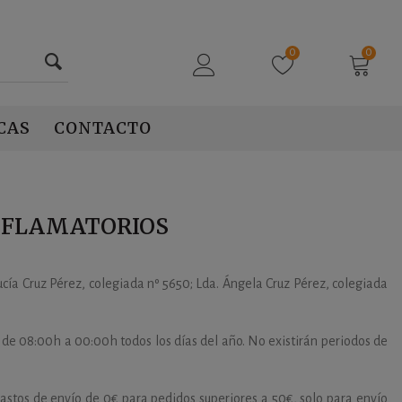
0
0
CAS
CONTACTO
NFLAMATORIOS
ucía Cruz Pérez, colegiada nº 5650; Lda. Ángela Cruz Pérez, colegiada
 de 08:00h a 00:00h todos los días del año. No existirán periodos de
Gastos de envío de 0€ para pedidos superiores a 50€, solo para envío