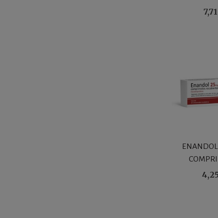
FRASCO 
7,7
ENANDOL 
COMPRI
RECUBI
4,2