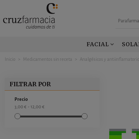
Parafarma
FACIAL
SOLA
Inicio
>
Medicamentos sin receta
>
Analgésicos y antiinflamatori
FILTRAR POR
Precio
3,00 € - 12,00 €