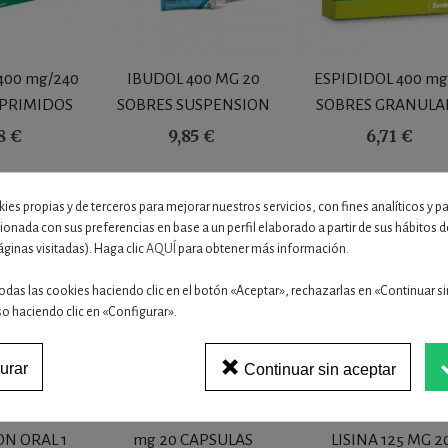
400 mg/240
IBUDOL 400 MG 20
ESPIDIDOL 400 mg
PRIMIDOS
SOBRES SUSPENSION
SOBRES GRANUL
CENTES
ORAL 10 ML
PARA SOLUCION O
8 €
9,85 €
6,71 €
(SABOR MENTA
ies propias y de terceros para mejorar nuestros servicios, con fines analíticos y p
cionada con sus preferencias en base a un perfil elaborado a partir de sus hábitos
áginas visitadas). Haga clic
AQUÍ
para obtener más información.
odas las cookies haciendo clic en el botón «Aceptar», rechazarlas en «Continuar si
so haciendo clic en «Configurar».
urar
Continuar sin aceptar
0 mg/ml
NUROFEN RAPID 400
DOLALGIAL CLONIX
N ORAL 1
mg 20 CAPSULAS
LISINA 125 MG 2