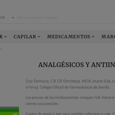
cia
R
CAPILAR
MEDICAMENTOS
MAR
os
ANALGÉSICOS Y ANTII
Cruz Farmacia, C.B. CIF E91706523. NICA: 20409 (Lda. L
nº 6114). Colegio Oficial de Farmacéuticos de Sevilla.
Los precios de los medicamentos incluyen IVA. Horario
cierres vacacionales.
Gastos de envío 6,95€ para pedidos inferiores a 50€. 