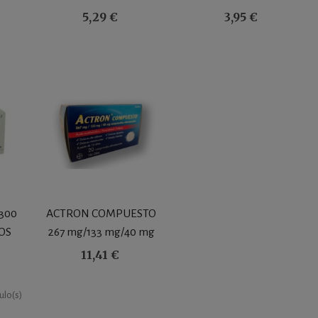
RECUBIERTOS
COMPRIMIDOS
5,29 €
3,95 €
300
ACTRON COMPUESTO
OS
267 mg/133 mg/40 mg
20 COMPRIMIDOS
11,41 €
EFERVESCENTES
culo(s)