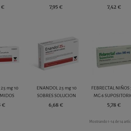
150 ml
BLANDAS
COMPRIMIDOS
1 €
7,95 €
7,42 €
RECUBIERTOS
25 mg 10
ENANDOL 25 mg 10
FEBRECTAL NIÑOS 
MIDOS
SOBRES SOLUCION
MG 6 SUPOSITORI
ERTOS
ORAL 10 ml
5 €
6,68 €
5,78 €
Mostrando
1
-14 de 14 artí