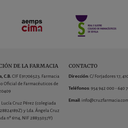
IÓN DE LA FARMACIA
CONTACTO
, C.B.
CIF E91706523. Farmacia
Dirección
: C/ Forjadores 17, 41
io Oficial de Farmacéuticos de
Teléfonos
: 954 942 000 - 640 
 20409
Email
: info@cruzfarmacia.co
a. Lucía Cruz Pérez (colegiada
 28824189Z) y Lda. Ángela Cruz
ada nº 6114, NIF 28835037Y)