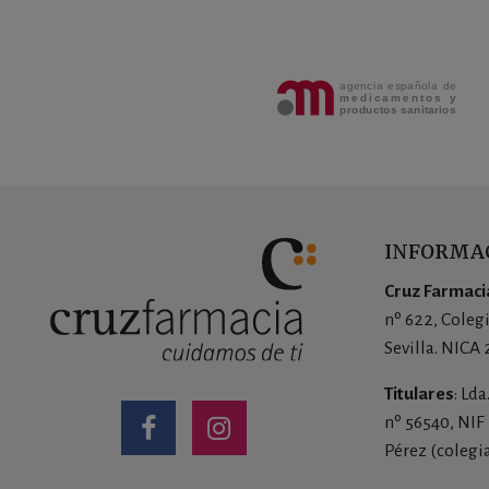
INFORMAC
Cruz Farmacia
nº 622, Coleg
Sevilla. NICA
Titulares
: Ld
nº 56540, NIF
Pérez (colegi