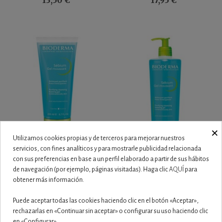
500ML
×
Utilizamos cookies propias y de terceros para mejorar nuestros
Añadir al carrito
Añadir al carrito
servicios, con fines analíticos y para mostrarle publicidad relacionada
con sus preferencias en base a un perfil elaborado a partir de sus hábitos
BIODERMA SEBIUM GEL
BIODERMA SEBIUM GEL
de navegación (por ejemplo, páginas visitadas). Haga clic
AQUÍ
para
MOUSSANT 200 ML
MOUSSANT 500 ML
obtener más información.
12,95 €
17,95 €
Puede aceptar todas las cookies haciendo clic en el botón «Aceptar»,
rechazarlas en «Continuar sin aceptar» o configurar su uso haciendo clic
en «Configurar».