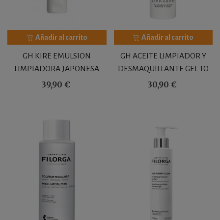
Añadir al carrito
Añadir al carrito
GH KIRE EMULSION
GH ACEITE LIMPIADOR Y
LIMPIADORA JAPONESA
DESMAQUILLANTE GEL TO
100ML
MILK 150ML
39,90 €
30,90 €