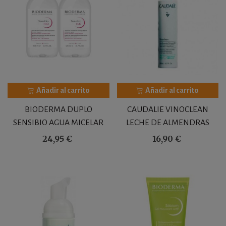
Añadir al carrito
Añadir al carrito
BIODERMA DUPLO
CAUDALIE VINOCLEAN
SENSIBIO AGUA MICELAR
LECHE DE ALMENDRAS
500ML+500ML
DESMAQUILLANTE SUAVE
24,95 €
16,90 €
200 ML