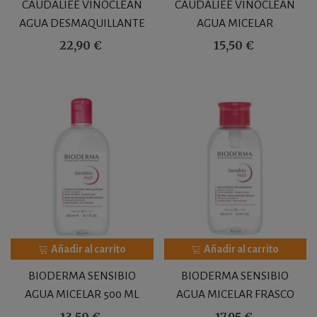
CAUDALIEE VINOCLEAN
CAUDALIEE VINOCLEAN
AGUA DESMAQUILLANTE
AGUA MICELAR
400 ML
DESMAQUILLANTE 200 ML
22,90 €
15,50 €
Añadir al carrito
Añadir al carrito
BIODERMA SENSIBIO
BIODERMA SENSIBIO
AGUA MICELAR 500 ML
AGUA MICELAR FRASCO
BOMBA DOSIFICADO
13,50 €
17,95 €