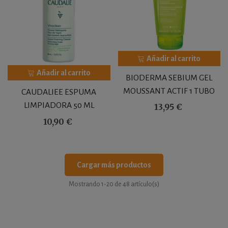
Añadir al carrito
Añadir al carrito
BIODERMA SEBIUM GEL
MOUSSANT ACTIF 1 TUBO
CAUDALIEE ESPUMA
200 ML
LIMPIADORA 50 ML
13,95 €
10,90 €
Cargar más productos
Mostrando
1
-20 de 48 artículo(s)