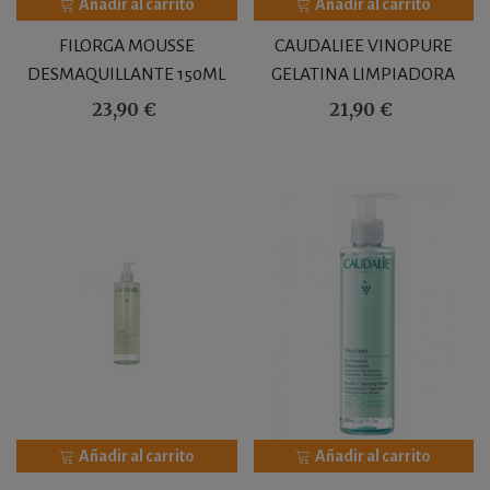
Añadir al carrito
Añadir al carrito
FILORGA MOUSSE
CAUDALIEE VINOPURE
DESMAQUILLANTE 150ML
GELATINA LIMPIADORA
PURIFICANTE 385ML
23,90 €
21,90 €
Añadir al carrito
Añadir al carrito