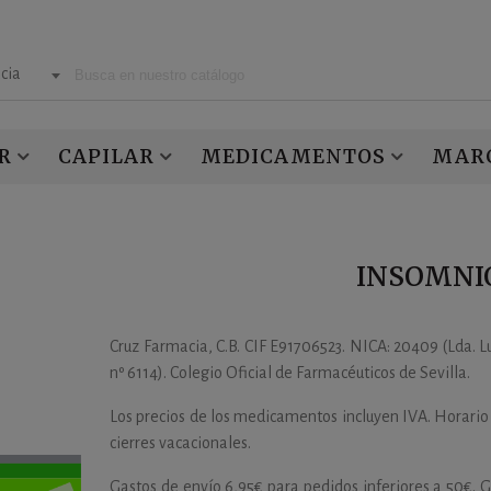
cia
R
CAPILAR
MEDICAMENTOS
MAR
INSOMNI
Cruz Farmacia, C.B. CIF E91706523. NICA: 20409 (Lda. L
nº 6114). Colegio Oficial de Farmacéuticos de Sevilla.
Los precios de los medicamentos incluyen IVA. Horario
cierres vacacionales.
Gastos de envío 6,95€ para pedidos inferiores a 50€. 