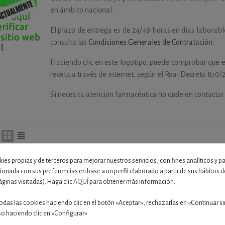
en ámbito nacional.
El plazo de entrega es de 24/48 horas en días laborab
consulta las
Condiciones Generales de Contratación.
Haciendo clic en este logotipo, puede comprobar que e
receta a través de internet, según el Real Decreto 870/
Si necesita atención farmacéutica no dude en contactar
ies propias y de terceros para mejorar nuestros servicios, con fines analíticos y p
cionada con sus preferencias en base a un perfil elaborado a partir de sus hábitos
áginas visitadas). Haga clic
AQUÍ
para obtener más información.
odas las cookies haciendo clic en el botón «Aceptar», rechazarlas en «Continuar si
so haciendo clic en «Configurar».