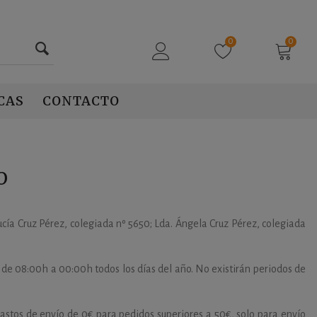
0
0
CAS
CONTACTO
O
ucía Cruz Pérez, colegiada nº 5650; Lda. Ángela Cruz Pérez, colegiada
 de 08:00h a 00:00h todos los días del año. No existirán periodos de
Gastos de envío de 0€ para pedidos superiores a 50€, solo para envío