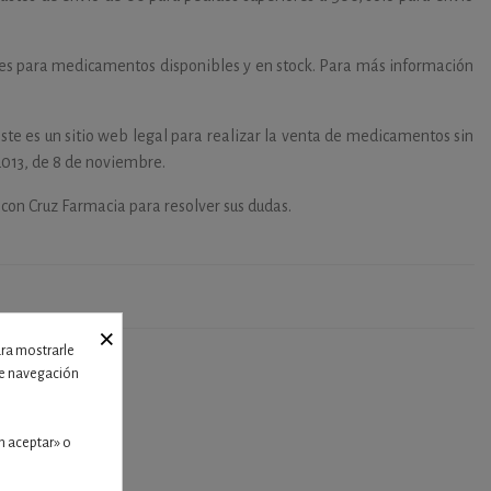
les para medicamentos disponibles y en stock. Para más información
ste es un sitio web legal para realizar la venta de medicamentos sin
2013, de 8 de noviembre.
 con Cruz Farmacia para resolver sus dudas.
×
ara mostrarle
 de navegación
n aceptar» o