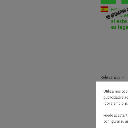
Relevancia
Utilizamos cook
publicidad rela
(por ejemplo, p
Puede aceptar t
configurar su u