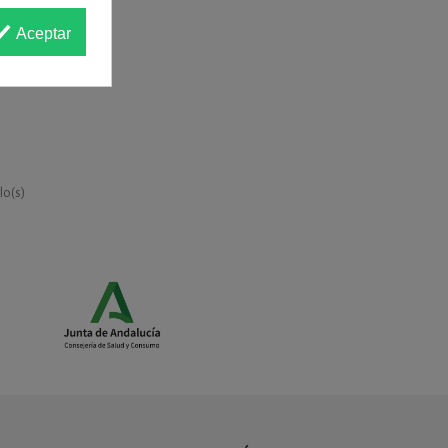
Aceptar
G 14
ulo(s)