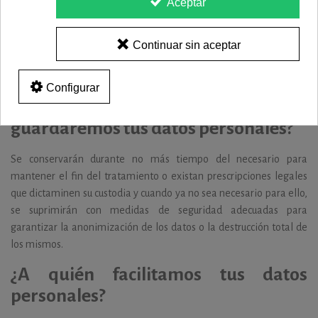
Aceptar
solicitudes, etc. a petición del USUARIO.
•
Para la ejecución de un contrato o precontrato en el que el
Continuar sin aceptar
USUARIO es parte, o para la aplicación de petición de éste de
medidas precontractuales.
Configurar
¿Durante cuánto tiempo
guardaremos tus datos personales?
Se conservarán durante no más tiempo del necesario para
mantener el fin del tratamiento o existan prescripciones legales
que dictaminen su custodia y cuando ya no sea necesario para ello,
se suprimirán con medidas de seguridad adecuadas para
garantizar la anonimización de los datos o la destrucción total de
los mismos.
¿A quién facilitamos tus datos
personales?