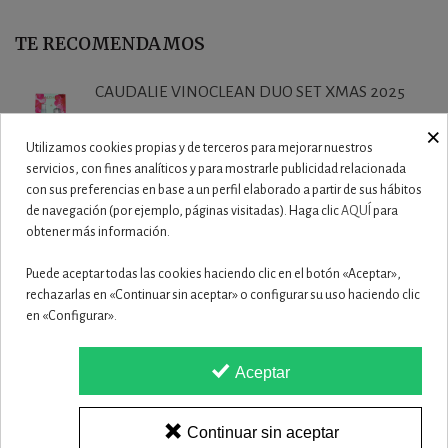
TE RECOMENDAMOS
CAUDALIE VINOCLEAN DUO SET XMAS 2025
19,50 €
×
Utilizamos cookies propias y de terceros para mejorar nuestros
servicios, con fines analíticos y para mostrarle publicidad relacionada
con sus preferencias en base a un perfil elaborado a partir de sus hábitos
ISDIN ISDINCEUTICS ESSENTIAL PUR 150
de navegación (por ejemplo, páginas visitadas). Haga clic
AQUÍ
para
23,50 €
obtener más información.
Puede aceptar todas las cookies haciendo clic en el botón «Aceptar»,
ISDIN ISDINCEUTICS ESSENT SCRUB 100G
rechazarlas en «Continuar sin aceptar» o configurar su uso haciendo clic
en «Configurar».
22,50 €
Aceptar
GH LIMPIADOR ESPUMANTE 150ML
20,90 €
Continuar sin aceptar