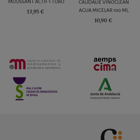
MOUSSANT ACTIF 1 TUBO
CAUDALIE VINOCLEAN
200 ML
AGUA MICELAR 100 ML.
13,95 €
10,90 €