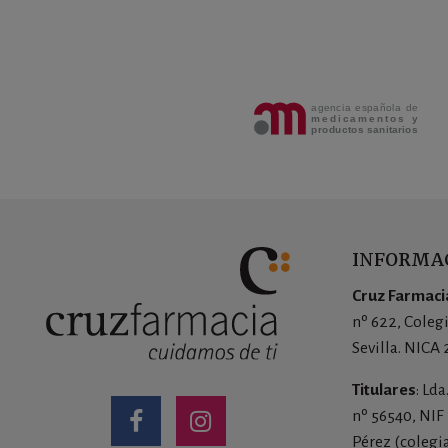
INFORMAC
Cruz Farmacia
nº 622, Coleg
Sevilla. NICA
Titulares
: Ld
nº 56540, NIF
Pérez (colegi