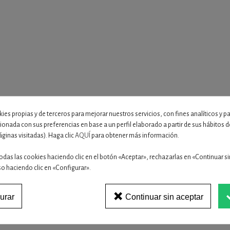
ies propias y de terceros para mejorar nuestros servicios, con fines analíticos y p
cionada con sus preferencias en base a un perfil elaborado a partir de sus hábitos
áginas visitadas). Haga clic
AQUÍ
para obtener más información.
odas las cookies haciendo clic en el botón «Aceptar», rechazarlas en «Continuar si
so haciendo clic en «Configurar».
urar
Continuar sin aceptar
16 OTROS PRODUCTOS EN LA MISMA CATEGORÍA: