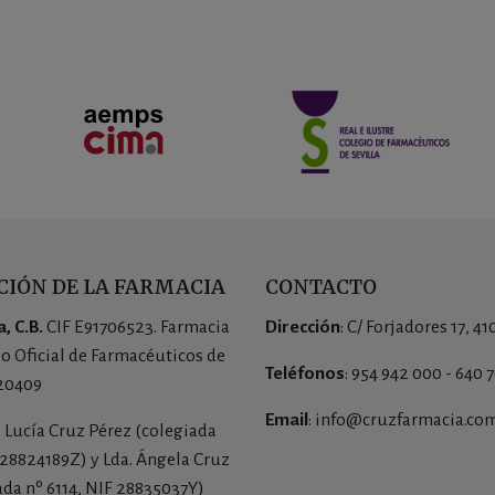
IÓN DE LA FARMACIA
CONTACTO
, C.B.
CIF E91706523. Farmacia
Dirección
: C/ Forjadores 17, 41
io Oficial de Farmacéuticos de
Teléfonos
: 954 942 000 - 640 
 20409
Email
: info@cruzfarmacia.co
a. Lucía Cruz Pérez (colegiada
 28824189Z) y Lda. Ángela Cruz
ada nº 6114, NIF 28835037Y)