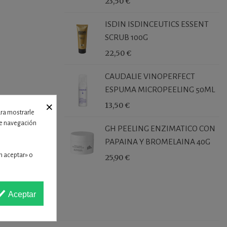
23,50 €
ISDIN ISDINCEUTICS ESSENT
SCRUB 100G
22,50 €
CAUDALIE VINOPERFECT
ESPUMA MICROPEELING 50ML
×
13,50 €
ara mostrarle
 de navegación
GH PEELING ENZIMATICO CON
PAPAINA Y BROMELAINA 40G
n aceptar» o
25,90 €
Aceptar