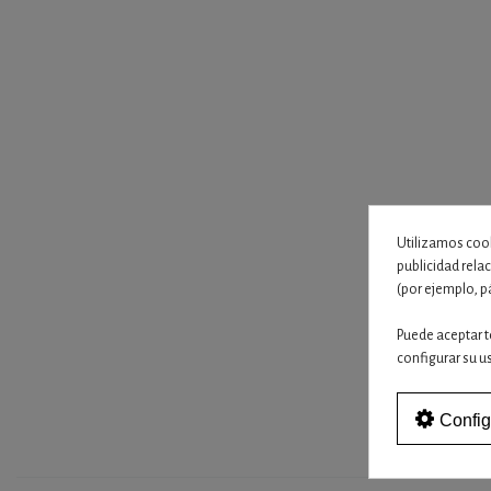
Utilizamos cook
publicidad rela
(por ejemplo, p
Puede aceptar t
configurar su u
Config