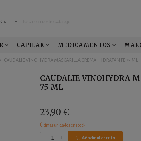
cia
R
CAPILAR
MEDICAMENTOS
MAR
>
CAUDALIE VINOHYDRA MASCARILLA CREMA HIDRATANTE 75 ML
CAUDALIE VINOHYDRA M
75 ML
23,90 €
Últimas unidades en stock
-
+
Añadir al carrito