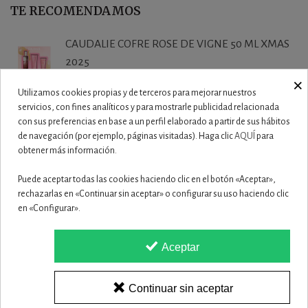
TE RECOMENDAMOS
CAUDALIE COFRE ROSE DE VIGNE 50 ML XMAS
2025
×
27,50 €
Utilizamos cookies propias y de terceros para mejorar nuestros
servicios, con fines analíticos y para mostrarle publicidad relacionada
CAUDALIE VINOHYDRA COFRE CREMA
con sus preferencias en base a un perfil elaborado a partir de sus hábitos
HIDRATACION 60...
de navegación (por ejemplo, páginas visitadas). Haga clic
AQUÍ
para
obtener más información.
19,90 €
Puede aceptar todas las cookies haciendo clic en el botón «Aceptar»,
CAUDALIE VINOCLEAN DUO SET XMAS 2025
rechazarlas en «Continuar sin aceptar» o configurar su uso haciendo clic
19,50 €
en «Configurar».
Aceptar
ISDIN ISDINCEUTICS ESSENTIAL PUR 150
23,50 €
Continuar sin aceptar