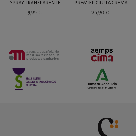
SPRAY TRANSPARENTE
PREMIER CRU LA CREMA
200 ML
RICHE 50 ML
9,95 €
75,90 €