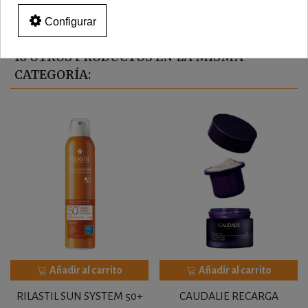
Configurar
16 OTROS PRODUCTOS EN LA MISMA
CATEGORÍA:
Añadir al carrito
Añadir al carrito
RILASTIL SUN SYSTEM 50+
CAUDALIE RECARGA