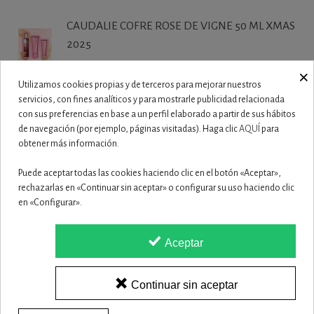
CAUDALIE COFRE ROSE DE VIGNE 50 ML XMAS
2025
27,50 €
×
Utilizamos cookies propias y de terceros para mejorar nuestros
CAUDALIE VINOHYDRA COFRE CREMA
servicios, con fines analíticos y para mostrarle publicidad relacionada
con sus preferencias en base a un perfil elaborado a partir de sus hábitos
HIDRATACION 60...
de navegación (por ejemplo, páginas visitadas). Haga clic
AQUÍ
para
19,90 €
obtener más información.
CAUDALIE VINOCLEAN DUO SET XMAS 2025
Puede aceptar todas las cookies haciendo clic en el botón «Aceptar»,
rechazarlas en «Continuar sin aceptar» o configurar su uso haciendo clic
19,50 €
en «Configurar».
ISDIN ISDINCEUTICS ESSENTIAL PUR 150
Aceptar
23,50 €
Continuar sin aceptar