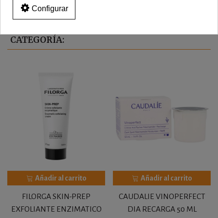
Configurar
16 OTROS PRODUCTOS EN LA MISMA
CATEGORÍA:
Añadir al carrito
Añadir al carrito
FILORGA SKIN-PREP
CAUDALIE VINOPERFECT
EXFOLIANTE ENZIMATICO
DIA RECARGA 50 ML