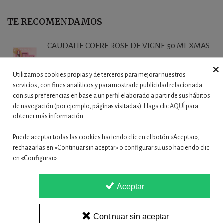
TE RECOMENDAMOS
CAUDALIE COFRE ROSE DE VIGNE 50 ML XMAS
2025
×
27,50 €
Utilizamos cookies propias y de terceros para mejorar nuestros
servicios, con fines analíticos y para mostrarle publicidad relacionada
con sus preferencias en base a un perfil elaborado a partir de sus hábitos
CAUDALIE VINOHYDRA COFRE CREMA
de navegación (por ejemplo, páginas visitadas). Haga clic
AQUÍ
para
HIDRATACION 60...
obtener más información.
19,90 €
Puede aceptar todas las cookies haciendo clic en el botón «Aceptar»,
CAUDALIE VINOCLEAN DUO SET XMAS 2025
rechazarlas en «Continuar sin aceptar» o configurar su uso haciendo clic
en «Configurar».
19,50 €
Aceptar
ISDIN ISDINCEUTICS ESSENTIAL PUR 150
23,50 €
Continuar sin aceptar