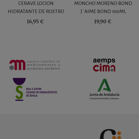
CERAVE LOCION
MONCHO MORENO BOND
HIDRATANTE DE ROSTRO
J´AIME BOND 100ML
SPF 30 52 ML
16,95 €
19,90 €