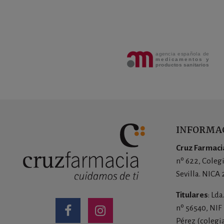
INFORMAC
Cruz Farmacia
nº 622, Coleg
Sevilla. NICA
Titulares
: Ld
nº 56540, NIF
Pérez (colegi