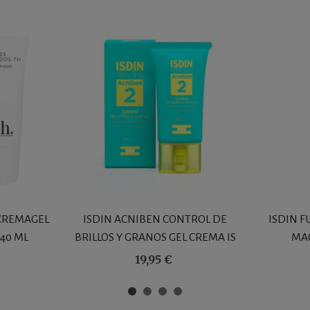
 CREMAGEL
ISDIN ACNIBEN CONTROL DE
ISDIN F
 40 ML
BRILLOS Y GRANOS GEL CREMA IS
MAG
40 ML
19,95 €