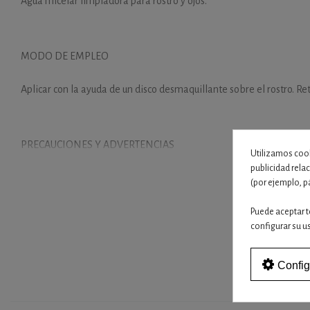
Agua micelar limpiadora para rostro y ojos.
MODO DE EMPLEO
Aplicar con la ayuda de un disco desmaquillante sobre el rostro. Reti
PRECAUCIONES Y ADVERTENCIAS
Utilizamos cook
publicidad rela
Uso externo. Evitar el contacto directo con los ojos, en su caso, lava
(por ejemplo, p
Puede aceptar t
configurar su u
Config