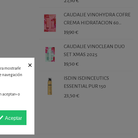
27,50 €
CAUDALIE VINOHYDRA COFRE
CREMA HIDRATACION 60...
19,90 €
CAUDALIE VINOCLEAN DUO
SET XMAS 2025
×
19,50 €
ara mostrarle
 de navegación
ISDIN ISDINCEUTICS
ESSENTIAL PUR 150
n aceptar» o
23,50 €
Aceptar