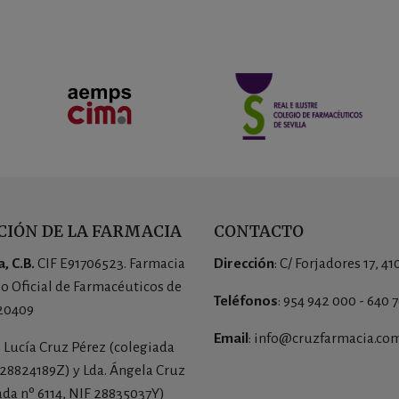
IÓN DE LA FARMACIA
CONTACTO
, C.B.
CIF E91706523. Farmacia
Dirección
: C/ Forjadores 17, 41
io Oficial de Farmacéuticos de
Teléfonos
: 954 942 000 - 640 
 20409
Email
: info@cruzfarmacia.co
a. Lucía Cruz Pérez (colegiada
 28824189Z) y Lda. Ángela Cruz
ada nº 6114, NIF 28835037Y)