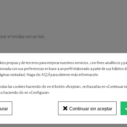
rar el residuo con un tisú.
ies propias y de terceros para mejorar nuestros servicios, con fines analíticos y p
Lee mas
cionada con sus preferencias en base a un perfil elaborado a partir de sus hábitos
r con agua.
áginas visitadas). Haga clic
AQUÍ
para obtener más información.
odas las cookies haciendo clic en el botón «Aceptar», rechazarlas en «Continuar si
so haciendo clic en «Configurar».
urar
Continuar sin aceptar
16 OTROS PRODUCTOS EN LA MISMA CATEGORÍA: