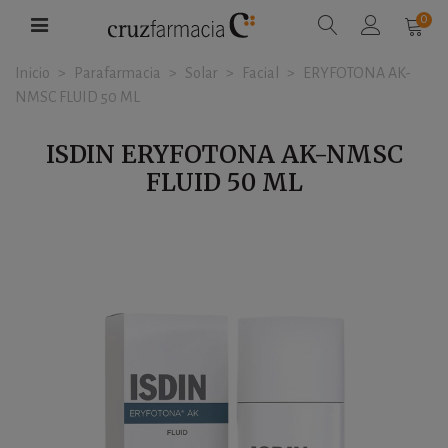
0
Inicio
>
Parafarmacia
>
Solar
>
Facial
>
ERYFOTONA AK-
NMSC FLUID 50 ML
ISDIN ERYFOTONA AK-NMSC
FLUID 50 ML