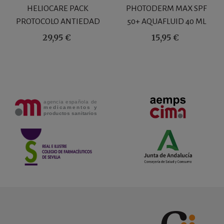
HELIOCARE PACK
PHOTODERM MAX SPF
PROTOCOLO ANTIEDAD
50+ AQUAFLUID 40 ML
360º AGE ACTIVE FLUID
29,95 €
15,95 €
SPF50+ MINITALLA GRATIS
SERUM