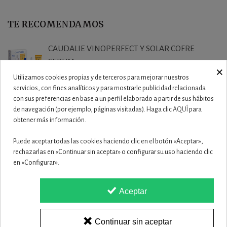
TE RECOMENDAMOS
CAUDALIE VINOPERFECT Y SOLAR COFRE
SERUM 2025
×
47,90 €
Utilizamos cookies propias y de terceros para mejorar nuestros
servicios, con fines analíticos y para mostrarle publicidad relacionada
con sus preferencias en base a un perfil elaborado a partir de sus hábitos
ISDIN FOTOPROTECTOR COMPACTO MEDIUM
de navegación (por ejemplo, páginas visitadas). Haga clic
AQUÍ
para
50+ 10G
obtener más información.
28,95 €
Puede aceptar todas las cookies haciendo clic en el botón «Aceptar»,
rechazarlas en «Continuar sin aceptar» o configurar su uso haciendo clic
ISDIN FUSION WATER SPF 50 MAGIC GLOW 50
en «Configurar».
ML
26,50 €
Aceptar
ISDIN PACK FUSION WATER 50 ML + SPRAY...
47,55 €
Continuar sin aceptar