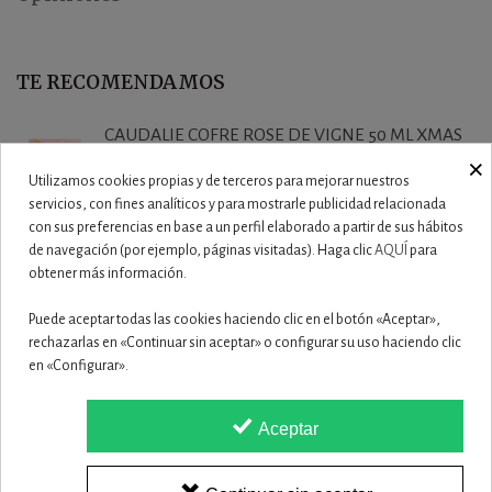
TE RECOMENDAMOS
CAUDALIE COFRE ROSE DE VIGNE 50 ML XMAS
×
2025
Utilizamos cookies propias y de terceros para mejorar nuestros
27,50 €
servicios, con fines analíticos y para mostrarle publicidad relacionada
con sus preferencias en base a un perfil elaborado a partir de sus hábitos
CAUDALIE VINOHYDRA COFRE CREMA
de navegación (por ejemplo, páginas visitadas). Haga clic
AQUÍ
para
obtener más información.
HIDRATACION 60...
19,90 €
Puede aceptar todas las cookies haciendo clic en el botón «Aceptar»,
rechazarlas en «Continuar sin aceptar» o configurar su uso haciendo clic
CAUDALIE VINOCLEAN DUO SET XMAS 2025
en «Configurar».
19,50 €
Aceptar
ISDIN ISDINCEUTICS ESSENTIAL PUR 150