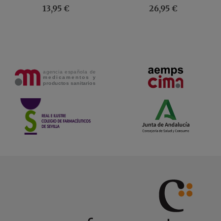
200 ML
13,95 €
26,95 €