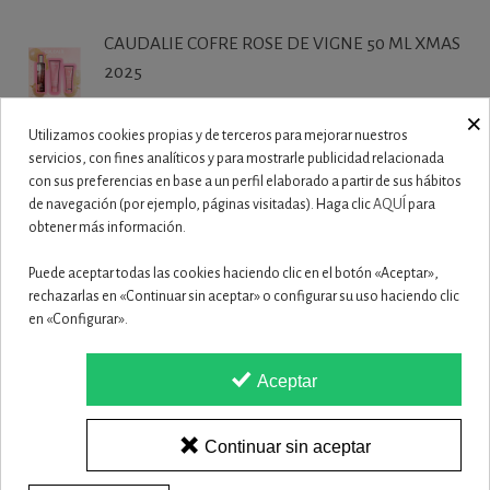
CAUDALIE COFRE ROSE DE VIGNE 50 ML XMAS
2025
27,50 €
×
Utilizamos cookies propias y de terceros para mejorar nuestros
CAUDALIE VINOHYDRA COFRE CREMA
servicios, con fines analíticos y para mostrarle publicidad relacionada
con sus preferencias en base a un perfil elaborado a partir de sus hábitos
HIDRATACION 60...
de navegación (por ejemplo, páginas visitadas). Haga clic
AQUÍ
para
19,90 €
obtener más información.
CAUDALIE VINOCLEAN DUO SET XMAS 2025
Puede aceptar todas las cookies haciendo clic en el botón «Aceptar»,
rechazarlas en «Continuar sin aceptar» o configurar su uso haciendo clic
19,50 €
en «Configurar».
ISDIN ISDINCEUTICS ESSENTIAL PUR 150
Aceptar
23,50 €
Continuar sin aceptar