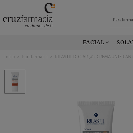
Parafarma
FACIAL
SOLA
Inicio
>
Parafarmacia
>
RILASTIL D-CLAR 50+ CREMA UNIFICAN