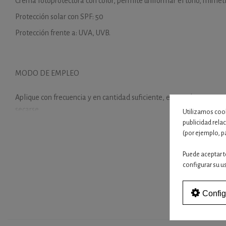
Crema fotoprotectora con color, permite uniformar el tono, mime
Protección solar con SPF: 50
Protección frente a: UVA, UVB.
MODO DE EMPLEO
Aplique con frecuencia y en cantidad suficiente, especialmente en
secarse.
Utilizamos cook
publicidad rela
(por ejemplo, p
PRECAUCIONES Y ADVERTENCIAS
Puede aceptar t
configurar su u
Uso externo. Evitar el contacto con los ojos, en su caso, lavar con a
Config