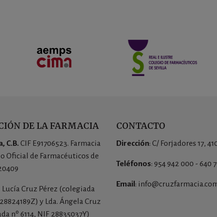
IÓN DE LA FARMACIA
CONTACTO
, C.B.
CIF E91706523. Farmacia
Dirección
: C/ Forjadores 17, 41
io Oficial de Farmacéuticos de
Teléfonos
: 954 942 000 - 640 
 20409
Email
: info@cruzfarmacia.co
a. Lucía Cruz Pérez (colegiada
 28824189Z) y Lda. Ángela Cruz
ada nº 6114, NIF 28835037Y)