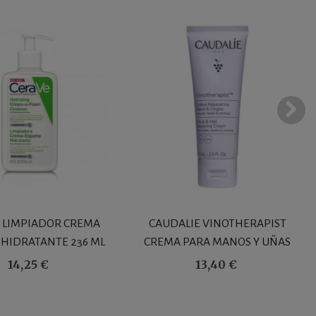
 LIMPIADOR CREMA
CAUDALIE VINOTHERAPIST
HIDRATANTE 236 ML
CREMA PARA MANOS Y UÑAS
75ML
14,25 €
13,40 €