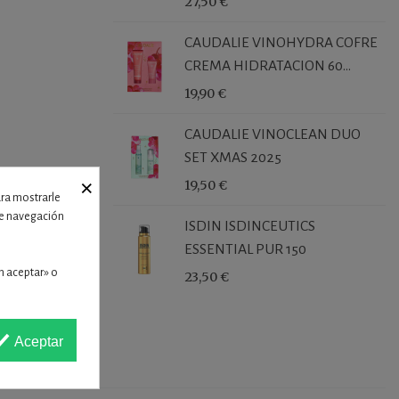
27,50 €
CAUDALIE VINOHYDRA COFRE
CREMA HIDRATACION 60...
19,90 €
CAUDALIE VINOCLEAN DUO
SET XMAS 2025
ñarse o
×
19,50 €
ara mostrarle
 de navegación
ISDIN ISDINCEUTICS
ESSENTIAL PUR 150
n aceptar» o
23,50 €
Aceptar