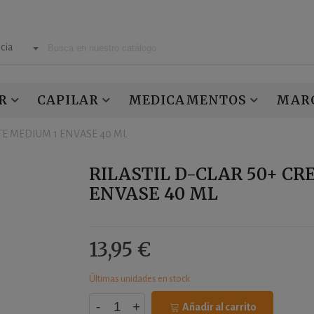
cia
R
CAPILAR
MEDICAMENTOS
MAR
TE MEDIUM 1 ENVASE 40 ML
RILASTIL D-CLAR 50+ C
ENVASE 40 ML
13,95 €
Últimas unidades en stock
-
+
Añadir al carrito