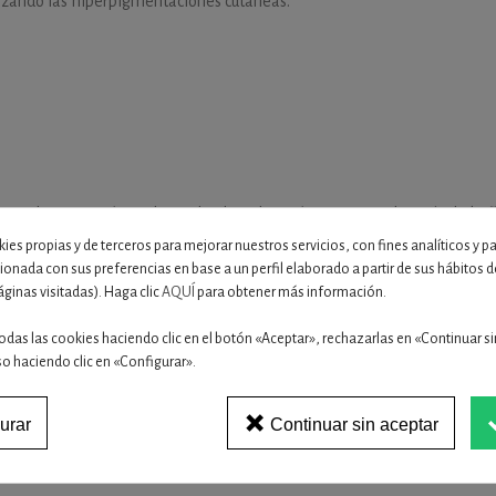
tizando las hiperpigmentaciones cutáneas.
 caso de exposición prolongada, de sudoración intensa, y después de ba
ies propias y de terceros para mejorar nuestros servicios, con fines analíticos y p
Lee mas
cionada con sus preferencias en base a un perfil elaborado a partir de sus hábitos
áginas visitadas). Haga clic
AQUÍ
para obtener más información.
odas las cookies haciendo clic en el botón «Aceptar», rechazarlas en «Continuar si
so haciendo clic en «Configurar».
gua. La presencia de filtros solares puede manchar la ropa.
urar
Continuar sin aceptar
16 OTROS PRODUCTOS EN LA MISMA CATEGORÍA: