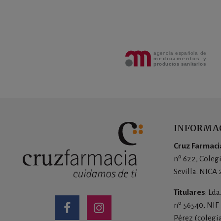
INFORMAC
Cruz Farmacia
nº 622, Coleg
Sevilla. NICA
Titulares
: Ld
nº 56540, NIF
Pérez (colegi